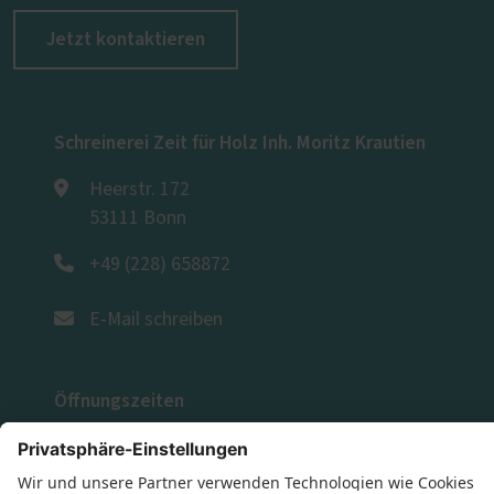
Jetzt kontaktieren
Schreinerei Zeit für Holz Inh. Moritz Krautien
Heerstr. 172
53111 Bonn
+49 (228) 658872
E-Mail schreiben
Öffnungszeiten
Montag: 08:00 - 16:30 Uhr
Dienstag: 08:00 - 16:30 Uhr