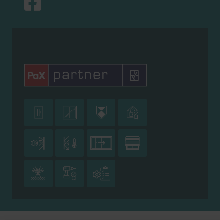










